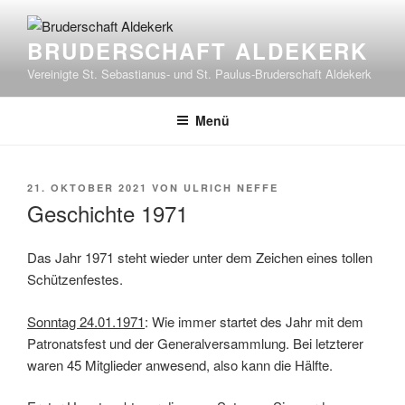
Zum
Inhalt
BRUDERSCHAFT ALDEKERK
springen
Vereinigte St. Sebastianus- und St. Paulus-Bruderschaft Aldekerk
Menü
VERÖFFENTLICHT
21. OKTOBER 2021
VON
ULRICH NEFFE
AM
Geschichte 1971
Das Jahr 1971 steht wieder unter dem Zeichen eines tollen
Schützenfestes.
Sonntag 24.01.1971
: Wie immer startet des Jahr mit dem
Patronatsfest und der Generalversammlung. Bei letzterer
waren 45 Mitglieder anwesend, also kann die Hälfte.