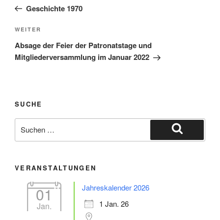
Beitrag
Geschichte 1970
Nächster
WEITER
Beitrag
Absage der Feier der Patronatstage und
Mitgliederversammlung im Januar 2022
SUCHE
Suche
nach:
Suchen
VERANSTALTUNGEN
Jahreskalender 2026
01
1 Jan. 26
Jan.