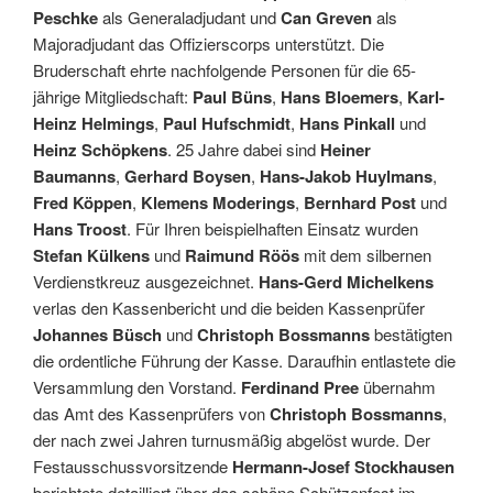
Peschke
als Generaladjudant und
Can Greven
als
Majoradjudant das Offizierscorps unterstützt. Die
Bruderschaft ehrte nachfolgende Personen für die 65-
jährige Mitgliedschaft:
Paul Büns
,
Hans Bloemers
,
Karl-
Heinz Helmings
,
Paul Hufschmidt
,
Hans Pinkall
und
Heinz Schöpkens
. 25 Jahre dabei sind
Heiner
Baumanns
,
Gerhard Boysen
,
Hans-Jakob Huylmans
,
Fred Köppen
,
Klemens Moderings
,
Bernhard Post
und
Hans Troost
. Für Ihren beispielhaften Einsatz wurden
Stefan Külkens
und
Raimund Röös
mit dem silbernen
Verdienstkreuz ausgezeichnet.
Hans-Gerd Michelkens
verlas den Kassenbericht und die beiden Kassenprüfer
Johannes Büsch
und
Christoph Bossmanns
bestätigten
die ordentliche Führung der Kasse. Daraufhin entlastete die
Versammlung den Vorstand.
Ferdinand Pree
übernahm
das Amt des Kassenprüfers von
Christoph Bossmanns
,
der nach zwei Jahren turnusmäßig abgelöst wurde. Der
Festausschussvorsitzende
Hermann-Josef Stockhausen
berichtete detailliert über das schöne Schützenfest im