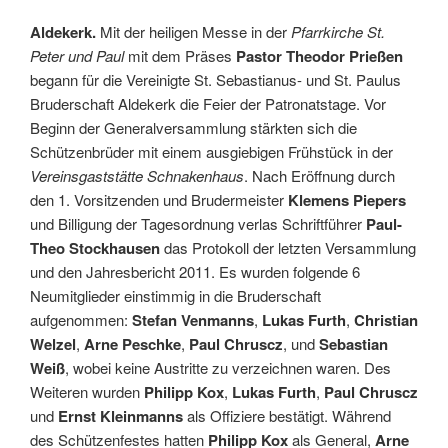
Aldekerk.
Mit der heiligen Messe in der
Pfarrkirche St.
Peter und Paul
mit dem Präses
Pastor Theodor Prießen
begann für die Vereinigte St. Sebastianus- und St. Paulus
Bruderschaft Aldekerk die Feier der Patronatstage. Vor
Beginn der Generalversammlung stärkten sich die
Schützenbrüder mit einem ausgiebigen Frühstück in der
Vereinsgaststätte Schnakenhaus
. Nach Eröffnung durch
den 1. Vorsitzenden und Brudermeister
Klemens Piepers
und Billigung der Tagesordnung verlas Schriftführer
Paul-
Theo Stockhausen
das Protokoll der letzten Versammlung
und den Jahresbericht 2011. Es wurden folgende 6
Neumitglieder einstimmig in die Bruderschaft
aufgenommen:
Stefan Venmanns
,
Lukas Furth
,
Christian
Welzel
,
Arne Peschke
,
Paul Chruscz
, und
Sebastian
Weiß
, wobei keine Austritte zu verzeichnen waren. Des
Weiteren wurden
Philipp Kox
,
Lukas Furth
,
Paul Chruscz
und
Ernst Kleinmanns
als Offiziere bestätigt. Während
des Schützenfestes hatten
Philipp Kox
als General,
Arne