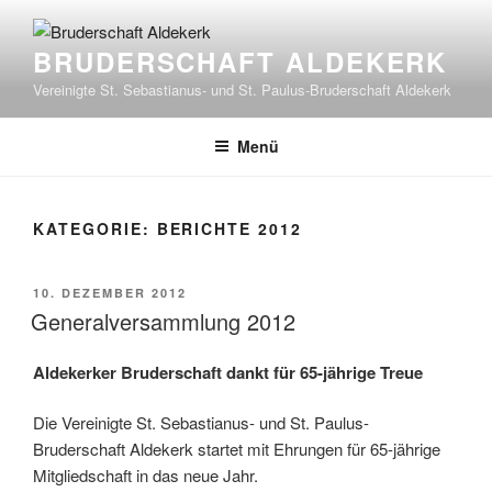
Zum
Inhalt
BRUDERSCHAFT ALDEKERK
springen
Vereinigte St. Sebastianus- und St. Paulus-Bruderschaft Aldekerk
Menü
KATEGORIE:
BERICHTE 2012
VERÖFFENTLICHT
10. DEZEMBER 2012
AM
Generalversammlung 2012
Aldekerker Bruderschaft dankt für 65-jährige Treue
Die Vereinigte St. Sebastianus- und St. Paulus-
Bruderschaft Aldekerk startet mit Ehrungen für 65-jährige
Mitgliedschaft in das neue Jahr.