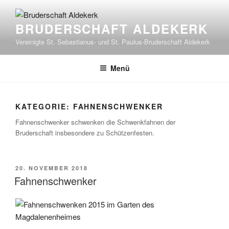
Zum
Inhalt
BRUDERSCHAFT ALDEKERK
springen
Vereinigte St. Sebastianus- und St. Paulus-Bruderschaft Aldekerk
Menü
KATEGORIE:
FAHNENSCHWENKER
Fahnenschwenker schwenken die Schwenkfahnen der
Bruderschaft insbesondere zu Schützenfesten.
VERÖFFENTLICHT
20. NOVEMBER 2018
AM
Fahnenschwenker