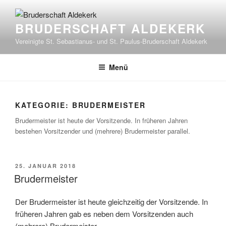
Zum
Inhalt
BRUDERSCHAFT ALDEKERK
springen
Vereinigte St. Sebastianus- und St. Paulus-Bruderschaft Aldekerk
Menü
KATEGORIE:
BRUDERMEISTER
Brudermeister ist heute der Vorsitzende. In früheren Jahren
bestehen Vorsitzender und (mehrere) Brudermeister parallel.
VERÖFFENTLICHT
25. JANUAR 2018
AM
Brudermeister
Der Brudermeister ist heute gleichzeitig der Vorsitzende. In
früheren Jahren gab es neben dem Vorsitzenden auch
(mehrere) Brudermeister.