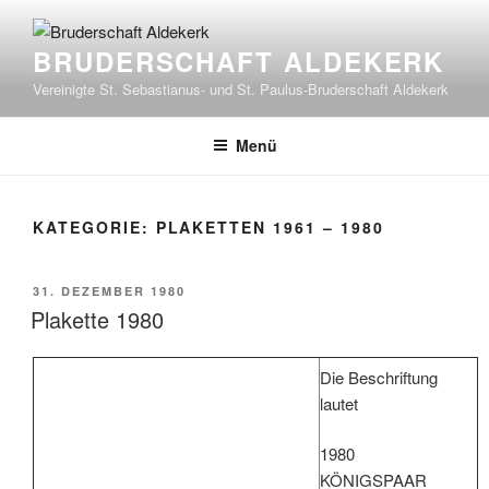
Zum
Inhalt
BRUDERSCHAFT ALDEKERK
springen
Vereinigte St. Sebastianus- und St. Paulus-Bruderschaft Aldekerk
Menü
KATEGORIE:
PLAKETTEN 1961 – 1980
VERÖFFENTLICHT
31. DEZEMBER 1980
AM
Plakette 1980
Die Beschriftung
lautet
1980
KÖNIGSPAAR