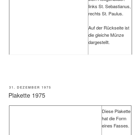
links St. Sebastianus,
rechts St. Paulus.
Auf der Rückseite ist
die gleiche Münze
dargestellt.
VERÖFFENTLICHT
31. DEZEMBER 1975
AM
Plakette 1975
Diese Plakette
hat die Form
eines Fasses.