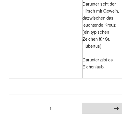
Darunter seht der
Hirsch mit Geweih,
dazwischen das
leuchtende Kreuz
(ein typischen
Zeichen für St.
Hubertus).
Darunter gibt es
Eichenlaub.
Seitennummerierung
Seite
1
Nächste Seite
der
Beiträge