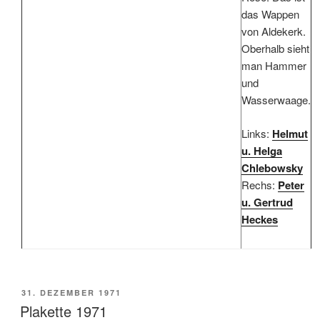
das Wappen
von Aldekerk.
Oberhalb sieht
man Hammer
und
Wasserwaage.
Links:
Helmut
u. Helga
Chlebowsky
Rechs:
Peter
u. Gertrud
Heckes
VERÖFFENTLICHT
31. DEZEMBER 1971
AM
Plakette 1971