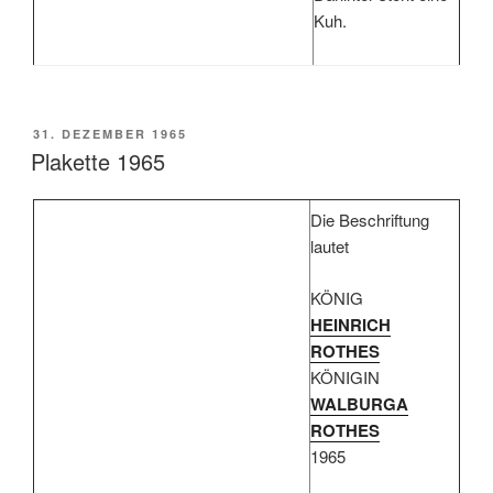
Kuh.
VERÖFFENTLICHT
31. DEZEMBER 1965
AM
Plakette 1965
Die Beschriftung
lautet
KÖNIG
HEINRICH
ROTHES
KÖNIGIN
WALBURGA
ROTHES
1965