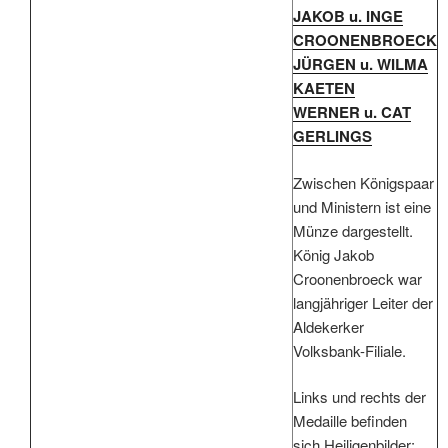
JAKOB u. INGE
CROONENBROECK
JÜRGEN u. WILMA
KAETEN
WERNER u. CAT
GERLINGS
Zwischen Königspaar
und Ministern ist eine
Münze dargestellt.
König Jakob
Croonenbroeck war
langjähriger Leiter der
Aldekerker
Volksbank-Filiale.
Links und rechts der
Medaille befinden
sich Heiligenbilder: