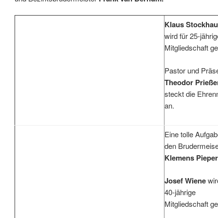
Klaus Stockha
wird für 25-jährig
Mitgliedschaft ge
Pastor und Präs
Theodor Prieße
steckt die Ehren
an.
Eine tolle Aufgab
den Brudermeise
Klemens Piepe
Josef Wiene
wir
40-jährige
Mitgliedschaft ge