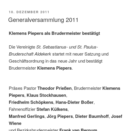
VERÖFFENTLICHT
10. DEZEMBER 2011
AM
Generalversammlung 2011
Klemens Piepers als Brudermeister bestätigt
Die Vereinigte
St. Sebastianus- und St. Paulus-
Bruderschaft Aldekerk
startet mit neuer Satzung und
Geschäftsordnung in das neue Jahr und bestätigt
Brudermeister
Klemens Piepers
.
Präses Pastor
Theodor Prießen
, Brudermeister
Klemens
Piepers
,
Klaus Stockhausen
,
Friedhelm Schöpkens
,
Hans-Dieter Boßer
,
Fahnenoffizier
Stefan Külkens
,
Manfred Gerlings
,
Jörg Piepers
,
Dieter Baumhoff
,
Josef
Wiene
und Bezirksbrudermeister
Frank van Bernum.