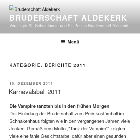
Zum
Inhalt
BRUDERSCHAFT ALDEKERK
springen
Vereinigte St. Sebastianus- und St. Paulus-Bruderschaft Aldekerk
Menü
KATEGORIE:
BERICHTE 2011
VERÖFFENTLICHT
10. DEZEMBER 2011
AM
Karnevalsball 2011
Die Vampire tanzten bis in den frühen Morgen
Der Einladung der Bruderschaft zum Preiskostümball im
Schnakenhaus folgten wie in den vergangenen Jahren viele
Jecken. Gemäß dem Motto „“Tanz der Vampire““ zeigten
viele eine fahle Gesichtsfarbe, dafür aber einen gesunden