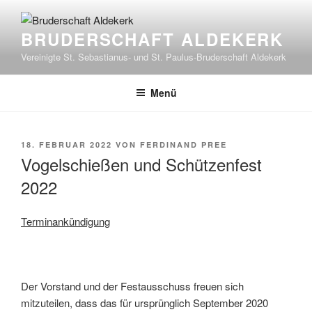
Zum
Inhalt
BRUDERSCHAFT ALDEKERK
springen
Vereinigte St. Sebastianus- und St. Paulus-Bruderschaft Aldekerk
Menü
VERÖFFENTLICHT
18. FEBRUAR 2022
VON
FERDINAND PREE
AM
Vogelschießen und Schützenfest
2022
Terminankündigung
Der Vorstand und der Festausschuss freuen sich
mitzuteilen, dass das für ursprünglich September 2020