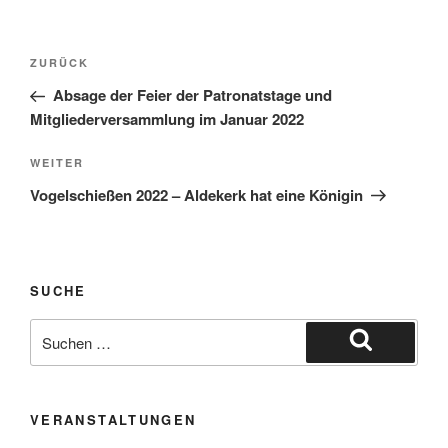
Beitragsnavigation
Vorheriger
ZURÜCK
Beitrag
Absage der Feier der Patronatstage und
Mitgliederversammlung im Januar 2022
Nächster
WEITER
Beitrag
Vogelschießen 2022 – Aldekerk hat eine Königin
SUCHE
Suche
nach:
Suchen
VERANSTALTUNGEN