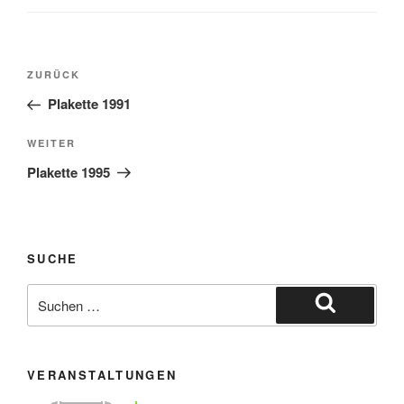
Beitragsnavigation
Vorheriger
ZURÜCK
Beitrag
Plakette 1991
Nächster
WEITER
Beitrag
Plakette 1995
SUCHE
Suche
nach:
Suchen
VERANSTALTUNGEN