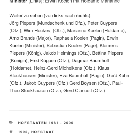
Minister
(Links): Erwin Koelen mit Hofdame Marianne
Weiter zu sehen (von links nach rechts):
Jörg Piepers (Mundschenk und Ofz.), Peter Cuypers
(Ofz.), Wim Heckes, (Ofz.), Marianne Koelen (Hofdame),
Arno Brands (Major), Raphaela Koelen (Pagin), Erwin
Koelen (Minister), Sebastian Koelen (Page), Klemens
Piepers (König), Jakob Helmings (Ofz.), Bettina Piepers
(Königin), Fred Köppen (Ofz.), Dagmar Baumhoff
(Hofdame), Heinz-Gerd Michelkens (Ofz.), Klaus
Stockhausen (Minister), Eva Baumhoff (Pagin), Gerd Kühn
(Ofz.), Jakob Cuypers (Ofz.) Gerd Boysen (Ofz.), Paul-
Theo Stockhausen (Ofz.), Gerd Clancett (Ofz.)
KATEGORIEN
HOFSTAATEN 1981 - 2000
SCHLAGWÖRTER
1995
,
HOFSTAAT