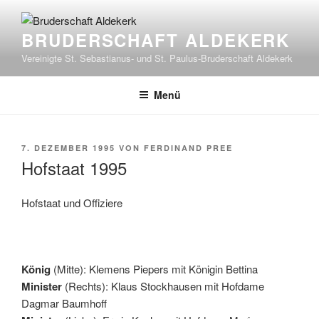
Zum
Inhalt
BRUDERSCHAFT ALDEKERK
springen
Vereinigte St. Sebastianus- und St. Paulus-Bruderschaft Aldekerk
Menü
VERÖFFENTLICHT
7. DEZEMBER 1995
VON
FERDINAND PREE
AM
Hofstaat 1995
Hofstaat und Offiziere
König
(Mitte): Klemens Piepers mit Königin Bettina
Minister
(Rechts): Klaus Stockhausen mit Hofdame
Dagmar Baumhoff