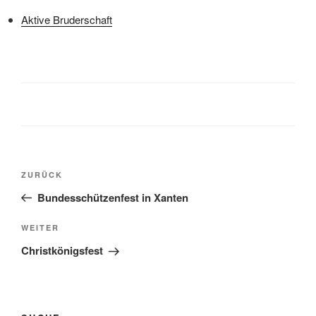
Aktive Bruderschaft
Beitragsnavigation
Vorheriger
ZURÜCK
Beitrag
Bundesschützenfest in Xanten
Nächster
WEITER
Beitrag
Christkönigsfest