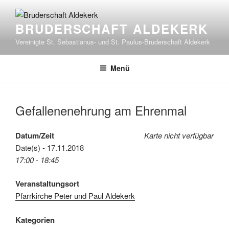
Zum
Inhalt
BRUDERSCHAFT ALDEKERK
springen
Vereinigte St. Sebastianus- und St. Paulus-Bruderschaft Aldekerk
Menü
Gefallenenehrung am Ehrenmal
Datum/Zeit
Karte nicht verfügbar
Date(s) - 17.11.2018
17:00 - 18:45
Veranstaltungsort
Pfarrkirche Peter und Paul Aldekerk
Kategorien