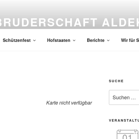
BRUDERSCHAFT ALDE
reinigte St. Sebastianus- und St. Paulus-Bruderschaft Aldekerk
Schützenfest
Hofstaaten
Berichte
Wir für S
SUCHE
Suche
nach:
Karte nicht verfügbar
VERANSTALT
01