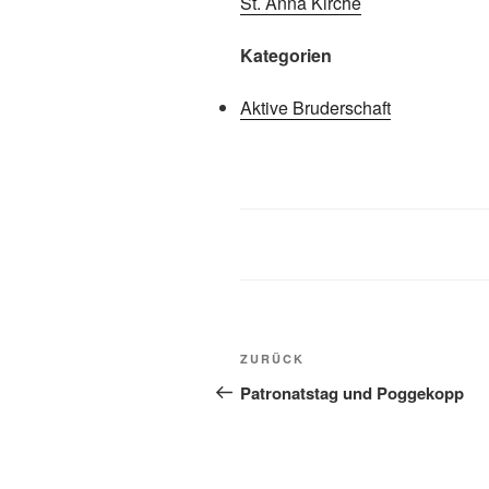
St. Anna Kirche
Kategorien
Aktive Bruderschaft
Beitragsnavigation
Vorheriger
ZURÜCK
Beitrag
Patronatstag und Poggekopp