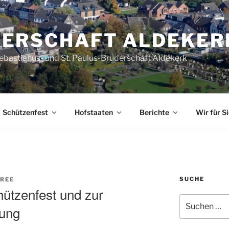
ERSCHAFT ALDEKER
Sebastianus- und St. Paulus-Bruderschaft Aldekerk
Schützenfest
Hofstaaten
Berichte
Wir für Si
SUCHE
PREE
ützenfest und zur
Suche
lung
nach: