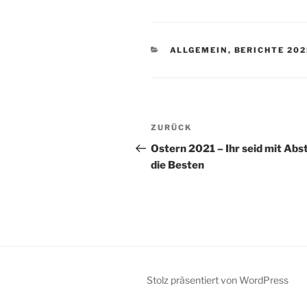
KATEGORIEN
ALLGEMEIN
,
BERICHTE 202
Beitragsnavigation
Vorheriger
ZURÜCK
Beitrag
Ostern 2021 – Ihr seid mit Abs
die Besten
Stolz präsentiert von WordPress