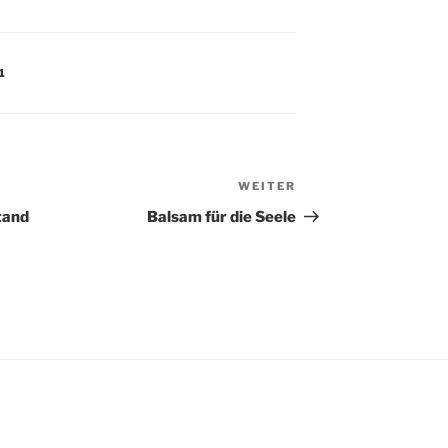
1
WEITER
Nächster
Beitrag
tand
Balsam für die Seele