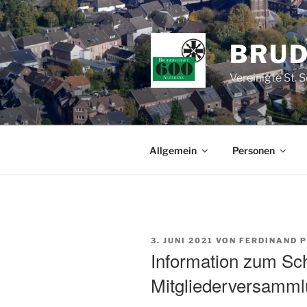
Zum
Inhalt
springen
BRUD
Vereinigte St. 
Allgemein
Personen
VERÖFFENTLICHT
3. JUNI 2021
VON
FERDINAND 
AM
Information zum Sch
Mitgliederversamm