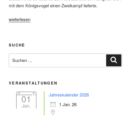
mit dem Königsvogel einen Zweikampf lieferte.
„Vogelschießen
weiterlesen
2015“
SUCHE
Suche
Suche
nach:
VERANSTALTUNGEN
Jahreskalender 2026
01
1 Jan. 26
Jan.