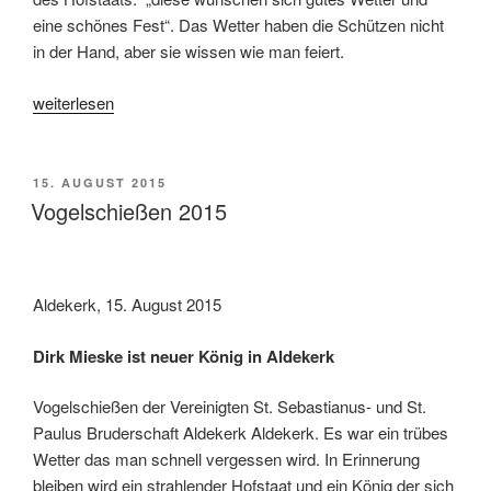
eine schönes Fest“. Das Wetter haben die Schützen nicht
in der Hand, aber sie wissen wie man feiert.
„Schützenfest
weiterlesen
2015“
VERÖFFENTLICHT
15. AUGUST 2015
AM
Vogelschießen 2015
Aldekerk, 15. August 2015
Dirk Mieske ist neuer König in Aldekerk
Vogelschießen der Vereinigten St. Sebastianus- und St.
Paulus Bruderschaft Aldekerk Aldekerk. Es war ein trübes
Wetter das man schnell vergessen wird. In Erinnerung
bleiben wird ein strahlender Hofstaat und ein König der sich