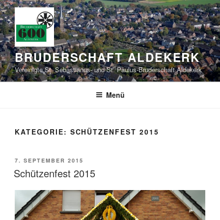
Zum
Inhalt
springen
BRUDERSCHAFT ALDEKERK
Vereinigte St. Sebastianus- und St. Paulus-Bruderschaft Aldekerk
Menü
KATEGORIE:
SCHÜTZENFEST 2015
VERÖFFENTLICHT
7. SEPTEMBER 2015
AM
Schützenfest 2015