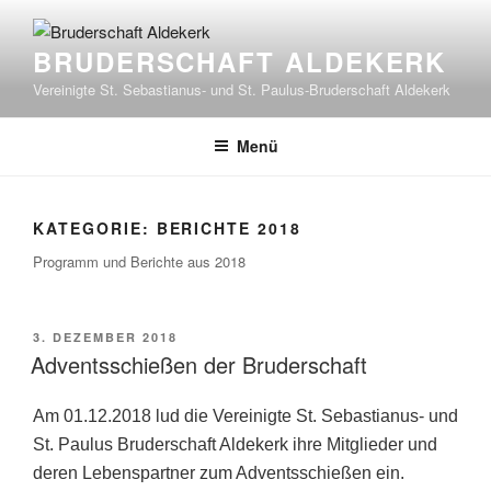
Zum
Inhalt
BRUDERSCHAFT ALDEKERK
springen
Vereinigte St. Sebastianus- und St. Paulus-Bruderschaft Aldekerk
Menü
KATEGORIE:
BERICHTE 2018
Programm und Berichte aus 2018
VERÖFFENTLICHT
3. DEZEMBER 2018
AM
Adventsschießen der Bruderschaft
Am 01.12.2018 lud die Vereinigte St. Sebastianus- und
St. Paulus Bruderschaft Aldekerk ihre Mitglieder und
deren Lebenspartner zum Adventsschießen ein.