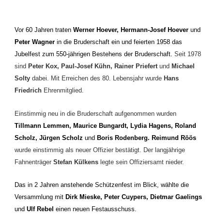
Vor 60 Jahren traten
Werner Hoever, Hermann-Josef Hoever
und
Peter Wagner
in die Bruderschaft ein und feierten 1958 das
Jubelfest zum 550-jährigen Bestehens der Bruderschaft.
Seit 1978
sind
Peter Kox, Paul-Josef Kühn, Rainer Priefert
und
Michael
Solty
dabei. Mit Erreichen des 80. Lebensjahr wurde
Hans
Friedrich
Ehrenmitglied.
Einstimmig neu in die Bruderschaft aufgenommen wurden
Tillmann Lemmen, Maurice Bungardt, Lydia Hagens, Roland
Scholz, Jürgen Scholz
und
Boris Rodenberg. Reimund Röös
wurde einstimmig als neuer Offizier bestätigt. Der langjährige
Fahnenträger
Stefan Külkens
legte sein Offiziersamt nieder.
Das in 2 Jahren anstehende Schützenfest im Blick, wählte die
Versammlung mit
Dirk Mieske, Peter Cuypers, Dietmar Gaelings
und
Ulf Rebel
einen neuen Festausschuss.