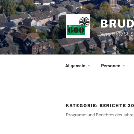
Zum
Inhalt
springen
BRUD
Vereinigte St. 
Allgemein
Personen
KATEGORIE:
BERICHTE 2
Programm und Berichtes des Jahr