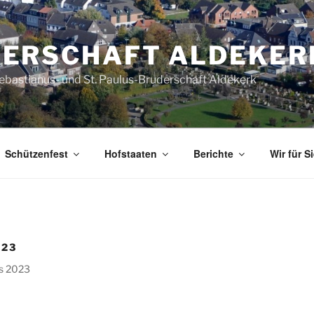
ERSCHAFT ALDEKER
Sebastianus- und St. Paulus-Bruderschaft Aldekerk
Schützenfest
Hofstaaten
Berichte
Wir für S
023
es 2023