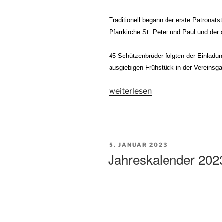
Traditionell begann der erste Patronats
Pfarrkirche St. Peter und Paul und de
45 Schützenbrüder folgten der Einladu
ausgiebigen Frühstück in der Vereinsga
„Patronatstage
weiterlesen
und
Mitgliederversammlung
2023“
VERÖFFENTLICHT
5. JANUAR 2023
AM
Jahreskalender 202