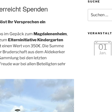
SUCHE
erreicht Spenden
Suche
nach:
löst Ihr Versprechen ein
cks im Gepäck zum
Magdalenenheim
,
VERANSTAL
 zum
Elterninitiative Kindergarten
01
t einen Wert von 350€. Die Summe
er Bruderschaft aus dem Aldekerker
Jan.
Sammlung bei den letzten
reude war bei allen Beteiligten sehr