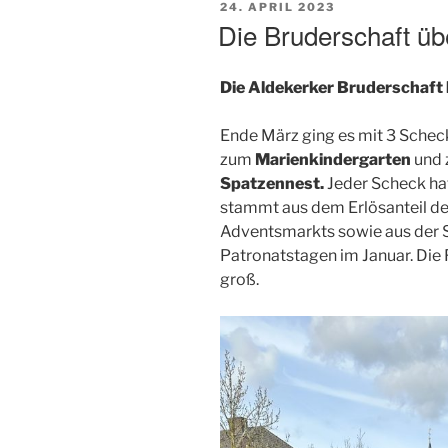
VERÖFFENTLICHT
24. APRIL 2023
AM
Die Bruderschaft üb
Die Aldekerker Bruderschaft 
Ende März ging es mit 3 Sche
zum
Marienkindergarten
und
Spatzennest.
Jeder Scheck ha
stammt aus dem Erlösanteil d
Adventsmarkts sowie aus der 
Patronatstagen im Januar. Die F
groß.