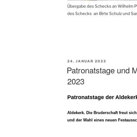
Übergabe des Schecks an Wilhelm 
des Schecks an Birte Schulz und Sa
VERÖFFENTLICHT
24. JANUAR 2023
AM
Patronatstage und 
2023
Patronatstage der Aldeker
Aldekerk.
Die Bruderschaft freut si
und der Wahl eines neuen Festaussc