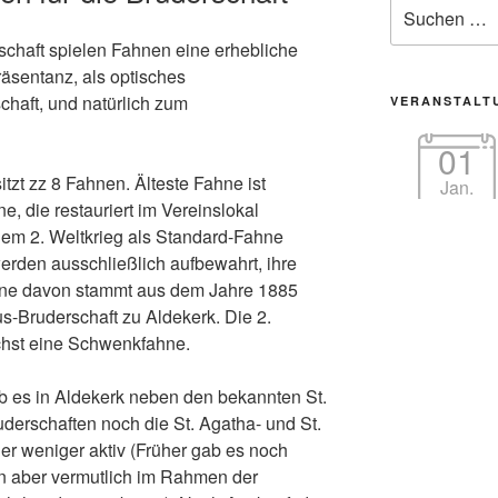
Suche
nach:
schaft spielen Fahnen eine erhebliche
äsentanz, als optisches
haft, und natürlich zum
VERANSTALT
01
tzt zz 8 Fahnen. Älteste Fahne ist
Jan.
, die restauriert im Vereinslokal
 dem 2. Weltkrieg als Standard-Fahne
werden ausschließlich aufbewahrt, ihre
Eine davon stammt aus dem Jahre 1885
us-Bruderschaft zu Aldekerk. Die 2.
hst eine Schwenkfahne.
b es in Aldekerk neben den bekannten St.
derschaften noch die St. Agatha- und St.
der weniger aktiv (Früher gab es noch
n aber vermutlich im Rahmen der