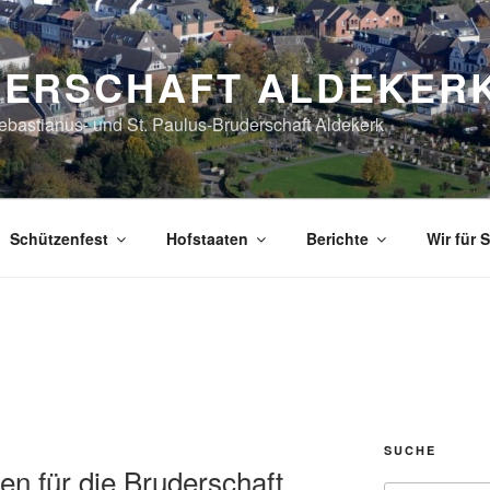
ERSCHAFT ALDEKER
Sebastianus- und St. Paulus-Bruderschaft Aldekerk
Schützenfest
Hofstaaten
Berichte
Wir für S
SUCHE
n für die Bruderschaft