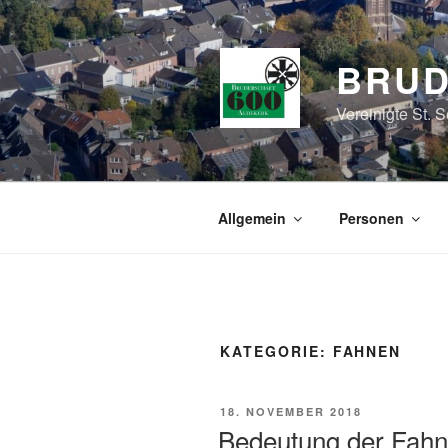
Zum
Inhalt
springen
BRUD
Vereinigte St. 
Allgemein
Personen
KATEGORIE:
FAHNEN
VERÖFFENTLICHT
18. NOVEMBER 2018
AM
Bedeutung der Fahne