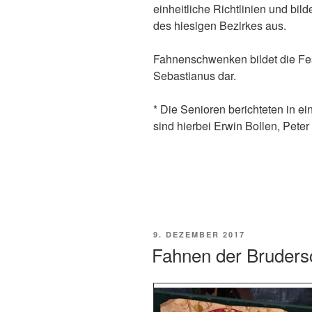
einheitliche Richtlinien und bi
des hiesigen Bezirkes aus.
Fahnenschwenken bildet die Fes
Sebastianus dar.
* Die Senioren berichteten in 
sind hierbei Erwin Bollen, Pet
VERÖFFENTLICHT
9. DEZEMBER 2017
AM
Fahnen der Bruders