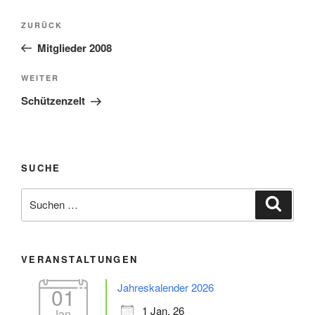
Beitragsnavigation
Vorheriger
ZURÜCK
Beitrag
Mitglieder 2008
Nächster
WEITER
Beitrag
Schützenzelt
SUCHE
Suche
Suche
nach:
VERANSTALTUNGEN
Jahreskalender 2026
01
1 Jan. 26
Jan.