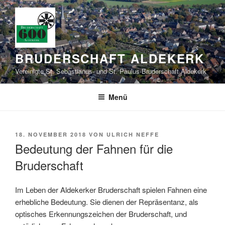
Zum
Inhalt
springen
BRUDERSCHAFT ALDEKERK
Vereinigte St. Sebastianus- und St. Paulus-Bruderschaft Aldekerk
Menü
VERÖFFENTLICHT
18. NOVEMBER 2018
VON
ULRICH NEFFE
AM
Bedeutung der Fahnen für die
Bruderschaft
Im Leben der Aldekerker Bruderschaft spielen Fahnen eine
erhebliche Bedeutung. Sie dienen der Repräsentanz, als
optisches Erkennungszeichen der Bruderschaft, und