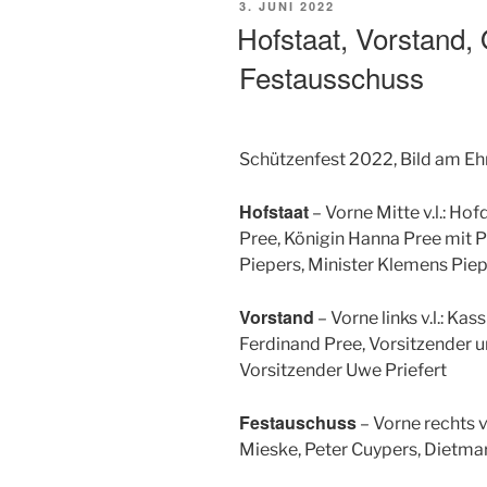
VERÖFFENTLICHT
3. JUNI 2022
AM
Hofstaat, Vorstand, 
Festausschuss
Schützenfest 2022, Bild am Eh
Hofstaat
– Vorne Mitte v.l.: Ho
Pree, Königin Hanna Pree mit 
Piepers, Minister Klemens Pie
Vorstand
– Vorne links v.l.: Ka
Ferdinand Pree, Vorsitzender u
Vorsitzender Uwe Priefert
Festauschuss
– Vorne rechts v
Mieske, Peter Cuypers, Dietma