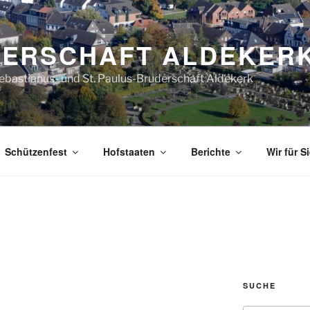
ERSCHAFT ALDEKER
Sebastianus- und St. Paulus-Bruderschaft Aldekerk
Schützenfest
Hofstaaten
Berichte
Wir für S
SUCHE