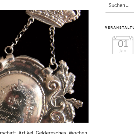
Suche
nach:
VERANSTALT
01
Jan.
rschaft_Artikel_Geldernsches_Wochen