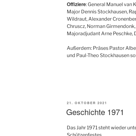
Offiziere
: General Manuel van K
Major Dennis Stockhausen, Rap
Wildraut, Alexander Cronenberg
Chruscz, Norman Girmendonk, Da
Majoradjudant Arne Peschke, 
Außerdem: Präses Pastor Albe
und Paul-Theo Stockhausen so
VERÖFFENTLICHT
21. OKTOBER 2021
AM
Geschichte 1971
Das Jahr 1971 steht wieder unt
Schützenfestes.