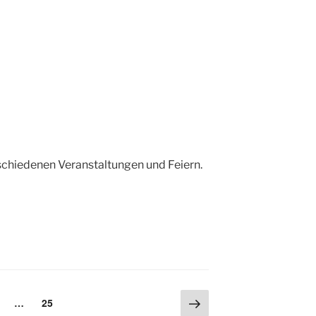
erschiedenen Veranstaltungen und Feiern.
g
Nächste
eite
Seite
…
25