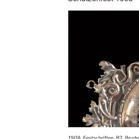
1908_Festschriften_B2_Brude