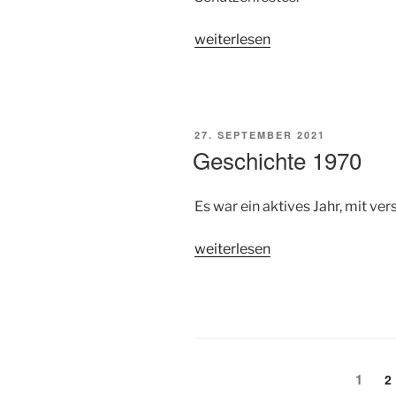
„Geschichte
weiterlesen
1971“
VERÖFFENTLICHT
27. SEPTEMBER 2021
AM
Geschichte 1970
Es war ein aktives Jahr, mit v
„Geschichte
weiterlesen
1970“
Seitennummerierun
Seite
1
S
2