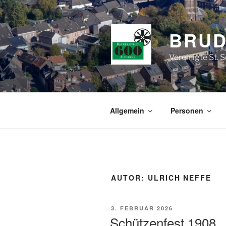
Zum
Inhalt
springen
BRUD
Vereinigte St. 
Allgemein
Personen
AUTOR:
ULRICH NEFFE
VERÖFFENTLICHT
3. FEBRUAR 2026
AM
Schützenfest 1908