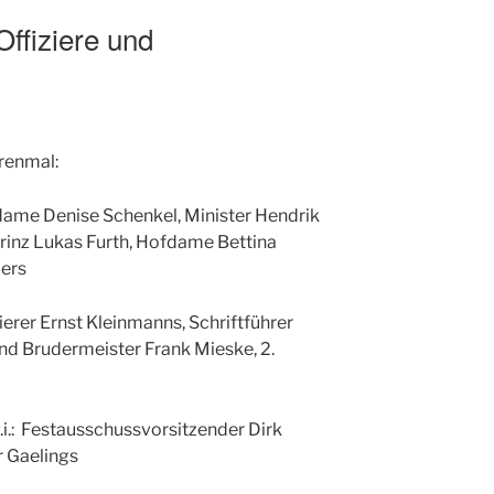
Offiziere und
renmal:
fdame Denise Schenkel, Minister Hendrik
Prinz Lukas Furth, Hofdame Bettina
pers
ssierer Ernst Kleinmanns, Schriftführer
nd Brudermeister Frank Mieske, 2.
.i.: Festausschussvorsitzender Dirk
r Gaelings