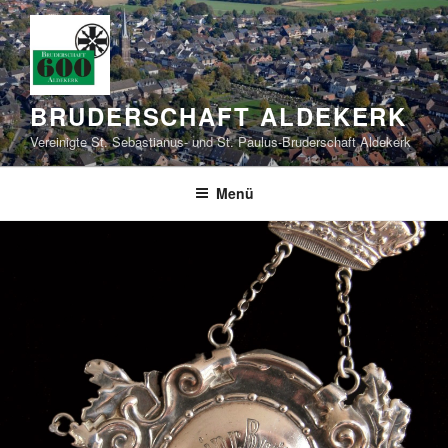
Zum
Inhalt
springen
BRUDERSCHAFT ALDEKERK
Vereinigte St. Sebastianus- und St. Paulus-Bruderschaft Aldekerk
Menü