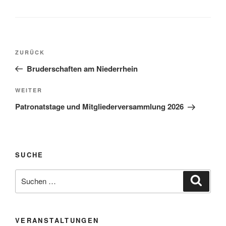
Beitragsnavigation
Vorheriger
ZURÜCK
Beitrag
Bruderschaften am Niederrhein
Nächster
WEITER
Beitrag
Patronatstage und Mitgliederversammlung 2026
SUCHE
Suche
Suche
nach:
VERANSTALTUNGEN