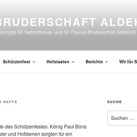
BRUDERSCHAFT ALDE
reinigte St. Sebastianus- und St. Paulus-Bruderschaft Aldekerk
Schützenfest
Hofstaaten
Berichte
Wir für S
H NEFFE
SUCHE
Suche
nach:
hte des Schützenfestes. König Paul Büns
ster und Hofdamen sorgten für ein