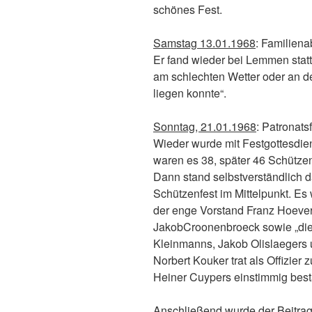
schönes Fest.
Samstag 13.01.1968
: Familien
Er fand wieder bei Lemmen statt
am schlechten Wetter oder an d
liegen konnte“.
Sonntag, 21.01.1968
: Patronat
Wieder wurde mit Festgottesdien
waren es 38, später 46 Schützen
Dann stand selbstverständlich 
Schützenfest im Mittelpunkt. Es
der enge Vorstand Franz Hoever
JakobCroonenbroeck sowie „die
Kleinmanns, Jakob Olislaegers
Norbert Kouker trat als Offizier
Heiner Cuypers einstimmig bestä
Anschließend wurde der Beitrag 