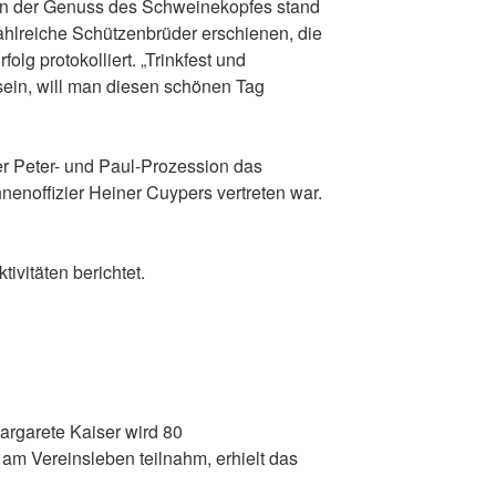
rn der Genuss des Schweinekopfes stand
ahlreiche Schützenbrüder erschienen, die
olg protokolliert. „Trinkfest und
ein, will man diesen schönen Tag
der Peter- und Paul-Prozession das
nenoffizier Heiner Cuypers vertreten war.
ivitäten berichtet.
Margarete Kaiser wird 80
v am Vereinsleben teilnahm, erhielt das