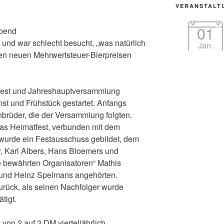
VERANSTALT
01
abend
 und war schlecht besucht, „was natürlich
Jan.
en neuen Mehrwertsteuer-Bierpreisen
sfest und Jahreshauptversammlung
st und Frühstück gestartet. Anfangs
brüder, die der Versammlung folgten.
das Heimatfest, verbunden mit dem
 wurde ein Festausschuss gebildet, dem
, Karl Albers, Hans Bloemers und
 bewährten Organisatoren“ Mathis
 und Heinz Spelmans angehörten.
 zurück, als seinen Nachfolger wurde
tigt.
von 2 auf 3 DM vierteljährlich