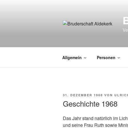
Zum
Inhalt
springen
Ve
Allgemein
Personen
VERÖFFENTLICHT
31. DEZEMBER 1968
VON
ULRIC
AM
Geschichte 1968
Das Jahr stand natürlich im Lic
und seine Frau Ruth sowie Mini