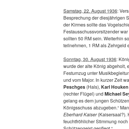
Samstag, 22. August 1936
: Ver
Besprechung der diesjährigen S
der Kirmes sollte das Vogelschie
Festausschussvorsitzender war
sollten 50 RM sein. Weiterhin so
teilnehmen, 1 RM als Zehrgeld e
Sonntag, 30. August 1936
: Kön
wurde der alte König abgeholt, 
Festumzug unter Musikbegleitu
und vom Major. In kurzer Zeit 
Peschges
(Hals),
Karl Houken
(rechter Flügel) und
Michael Se
gelang es dem jungen Schütze
Königsschuss abzugeben.“ Man
Eberhard Kaiser
(Kaisersaal?). 
feuchtfröhlicher Stimmung noc
Schützengeist gepflegt.“