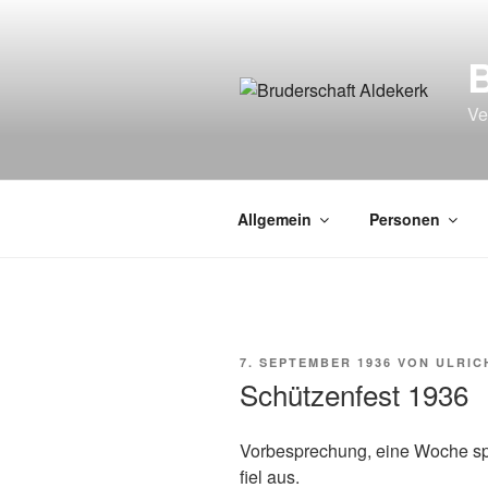
Zum
Inhalt
springen
Ve
Allgemein
Personen
VERÖFFENTLICHT
7. SEPTEMBER 1936
VON
ULRIC
AM
Schützenfest 1936
Vorbesprechung, eine Woche sp
fiel aus.