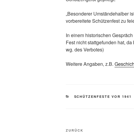
„Besonderer Umständehalber ist
vorbereitete Schützenfest zu feie
In einem historischen Gespräch
Fest nicht stattgefunden hat, da
wg. des Verbotes)
Weitere Angaben, z.B.
Geschich
KATEGORIEN
SCHÜTZENFESTE VOR 1941
Beitragsnavigation
Vorheriger
ZURÜCK