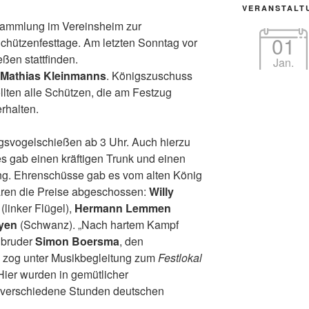
VERANSTALT
sammlung im Vereinsheim zur
01
chützenfesttage. Am letzten Sonntag vor
ßen stattfinden.
Jan.
Mathias Kleinmanns
. Königszuschuss
llten alle Schützen, die am Festzug
rhalten.
igsvogelschießen ab 3 Uhr. Auch hierzu
es gab einen kräftigen Trunk und einen
ng. Ehrenschüsse gab es vom alten König
waren die Preise abgeschossen:
Willy
(linker Flügel),
Hermann Lemmen
yen
(Schwanz). „Nach hartem Kampf
nbruder
Simon Boersma
, den
 zog unter Musikbegleitung zum
Festlokal
Hier wurden in gemütlicher
h verschiedene Stunden deutschen