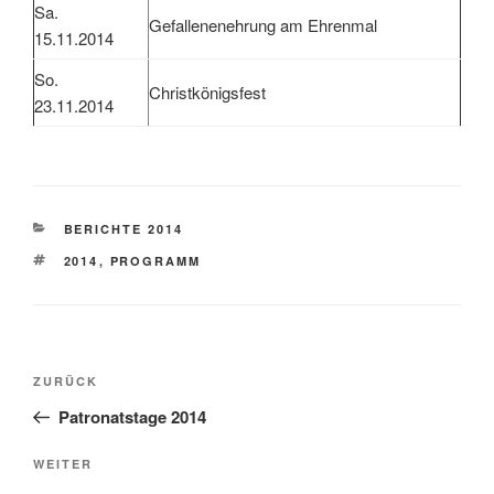
Sa.
Gefallenenehrung am Ehrenmal
15.11.2014
So.
Christkönigsfest
23.11.2014
KATEGORIEN
BERICHTE 2014
SCHLAGWÖRTER
2014
,
PROGRAMM
Beitragsnavigation
Vorheriger
ZURÜCK
Beitrag
Patronatstage 2014
Nächster
WEITER
Beitrag