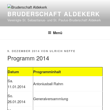
Zum
Inhalt
BRUDERSCHAFT ALDEKERK
springen
Vereinigte St. Sebastianus- und St. Paulus-Bruderschaft Aldekerk
Menü
VERÖFFENTLICHT
9. DEZEMBER 2014
VON
ULRICH NEFFE
AM
Programm 2014
Datum
Programminhalt
Sa.
Antoniusball Rahm
11.01.2014
So.
Generalversammlung
26.01.2014