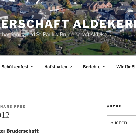
ERSCHAFT ALDEKER
Sebastianus- und St. Paulus-Bruderschaft Aldekerk
Schützenfest
Hofstaaten
Berichte
Wir für Si
SUCHE
INAND PREE
012
Suche
nach:
ker Bruderschaft