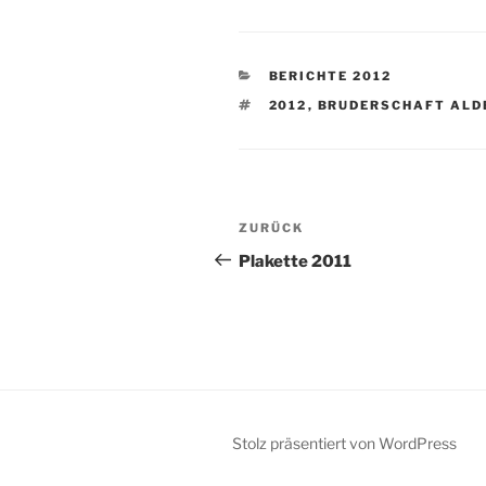
KATEGORIEN
BERICHTE 2012
SCHLAGWÖRTER
2012
,
BRUDERSCHAFT ALD
Beitragsnavigation
Vorheriger
ZURÜCK
Beitrag
Plakette 2011
Stolz präsentiert von WordPress