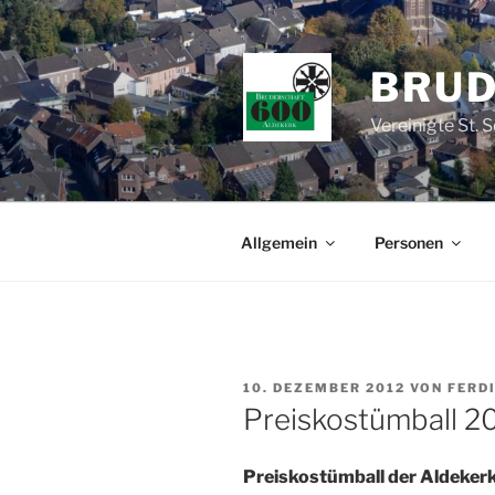
Zum
Inhalt
springen
BRUD
Vereinigte St. 
Allgemein
Personen
VERÖFFENTLICHT
10. DEZEMBER 2012
VON
FERD
AM
Preiskostümball 2
Preiskostümball der Aldeker