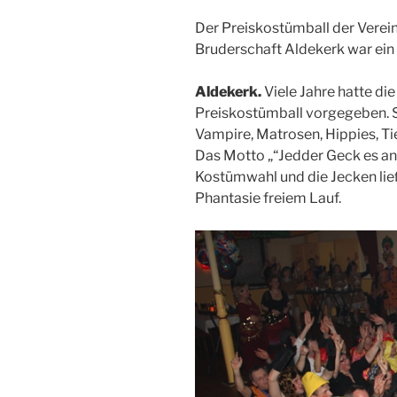
Der Preiskostümball der Verein
Bruderschaft Aldekerk war ein
Aldekerk.
Viele Jahre hatte di
Preiskostümball vorgegeben. So
Vampire, Matrosen, Hippies, Tie
Das Motto „“Jedder Geck es an
Kostümwahl und die Jecken lie
Phantasie freiem Lauf.