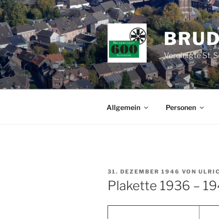
Zum
Inhalt
springen
BRUD
Vereinigte St. 
Allgemein
Personen
VERÖFFENTLICHT
31. DEZEMBER 1946
VON
ULRI
AM
Plakette 1936 – 1