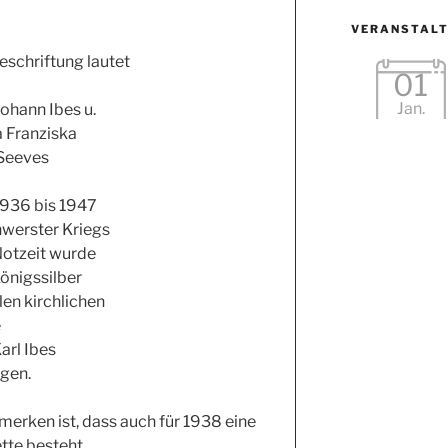
VERANSTAL
eschriftung lautet
01
Jan.
Johann Ibes u.
 Franziska
 Seeves
1936 bis 1947
hwerster Kriegs
otzeit wurde
önigssilber
llen kirchlichen
e
arl Ibes
gen.
erken ist, dass auch für 1938 eine
tte besteht.