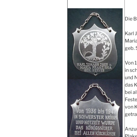
Die B
Karl 
Maria
geb.
Von 
in sc
und N
das K
bei a
Fest
von K
getra
Anzum
Plake