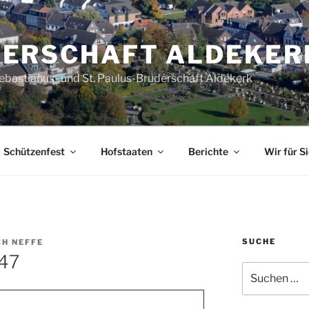
ERSCHAFT ALDEKER
Sebastianus- und St. Paulus-Bruderschaft Aldekerk
Schützenfest
Hofstaaten
Berichte
Wir für Si
SUCHE
CH NEFFE
947
Suche
nach: