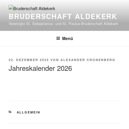
Zum
Inhalt
BRUDERSCHAFT ALDEKERK
springen
Vereinigte St. Sebastianus- und St. Paulus-Bruderschaft Aldekerk
Menü
VERÖFFENTLICHT
22. DEZEMBER 2025
VON
ALEXANDER CRONENBERG
AM
Jahreskalender 2026
KATEGORIEN
ALLGEMEIN