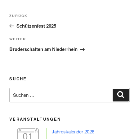
Beitragsnavigation
Vorheriger
ZURÜCK
Beitrag
Schützenfest 2025
Nächster
WEITER
Beitrag
Bruderschaften am Niederrhein
SUCHE
Suche
Suche
nach:
VERANSTALTUNGEN
Jahreskalender 2026
01