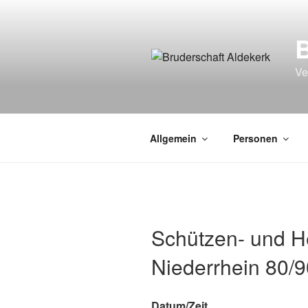
Zum
Inhalt
springen
Ve
Allgemein
Personen
Schützen- und H
Niederrhein 80/9
Datum/Zeit