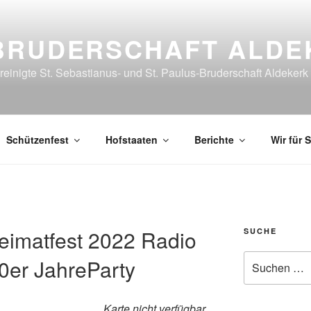
BRUDERSCHAFT ALDE
reinigte St. Sebastianus- und St. Paulus-Bruderschaft Aldekerk
Schützenfest
Hofstaaten
Berichte
Wir für S
eimatfest 2022 Radio
SUCHE
Suche
0er JahreParty
nach:
Karte nicht verfügbar