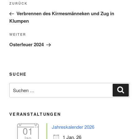
Vorheriger
ZURÜCK
Beitrag
Verbrennen des Kirmesmänneken und Zug in
Klumpen
Nächster
WEITER
Beitrag
Osterfeuer 2024
SUCHE
Suche
Suche
nach:
VERANSTALTUNGEN
Jahreskalender 2026
01
1 Jan. 26
Jan.