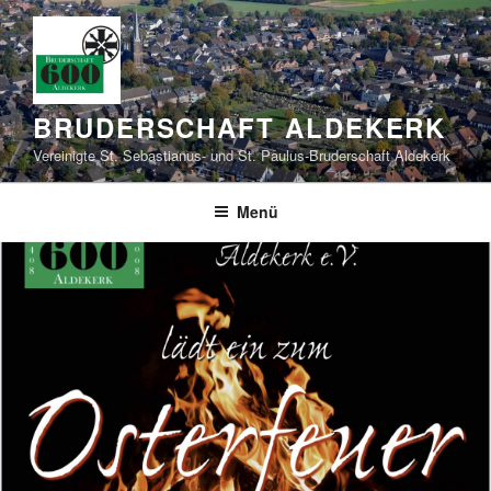
Zum
Inhalt
springen
BRUDERSCHAFT ALDEKERK
Vereinigte St. Sebastianus- und St. Paulus-Bruderschaft Aldekerk
Menü