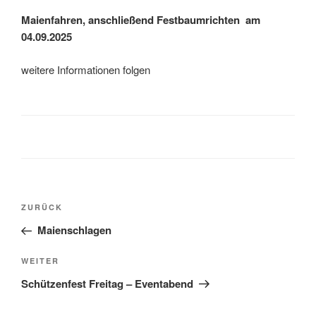
Maienfahren, anschließend Festbaumrichten am
04.09.2025
weitere Informationen folgen
Beitragsnavigation
Vorheriger
ZURÜCK
Beitrag
Maienschlagen
Nächster
WEITER
Beitrag
Schützenfest Freitag – Eventabend