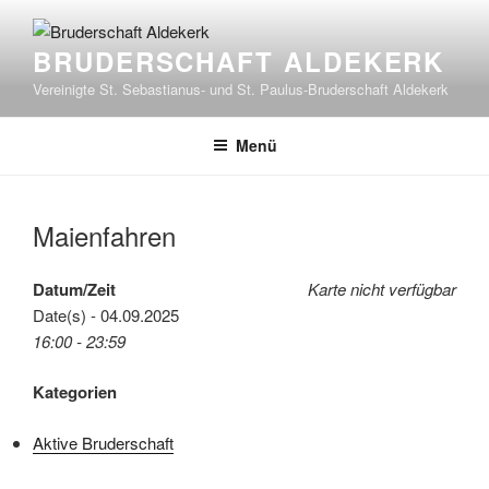
Zum
Inhalt
BRUDERSCHAFT ALDEKERK
springen
Vereinigte St. Sebastianus- und St. Paulus-Bruderschaft Aldekerk
Menü
Maienfahren
Datum/Zeit
Karte nicht verfügbar
Date(s) - 04.09.2025
16:00 - 23:59
Kategorien
Aktive Bruderschaft