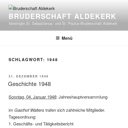
Zum
Inhalt
BRUDERSCHAFT ALDEKERK
springen
Vereinigte St. Sebastianus- und St. Paulus-Bruderschaft Aldekerk
Menü
SCHLAGWORT:
1948
VERÖFFENTLICHT
31. DEZEMBER 1948
AM
Geschichte 1948
Sonntag, 04. Januar 1948
: Jahreshauptversammlung
im
Gasthof Walters
trafen sich zahlreiche Mitglieder.
Tagesordnung:
1. Geschäfts- und Tätigkeitsbericht