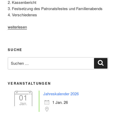
2. Kassenbericht
3. Festsetzung des Patronatsfestes und Familienabends
4. Verschiedenes
„Geschichte
weiterlesen
1948“
SUCHE
Suche
Suche
nach:
VERANSTALTUNGEN
Jahreskalender 2026
01
1 Jan. 26
Jan.