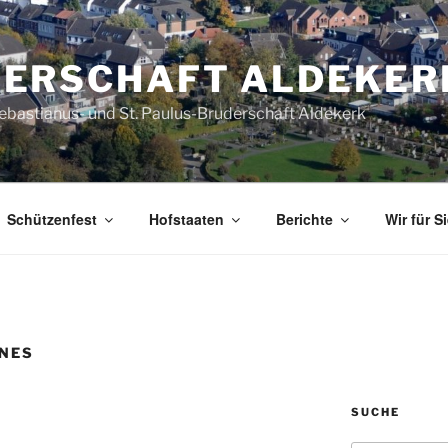
ERSCHAFT ALDEKER
Sebastianus- und St. Paulus-Bruderschaft Aldekerk
Schützenfest
Hofstaaten
Berichte
Wir für S
NES
SUCHE