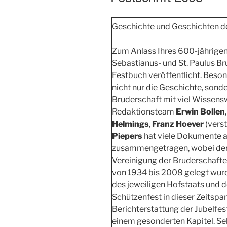
Geschichte und Geschichten d
Zum Anlass Ihres 600-jährigen 
Sebastianus- und St. Paulus B
Festbuch veröffentlicht. Beso
nicht nur die Geschichte, sond
Bruderschaft mit viel Wissens
Redaktionsteam
Erwin Bollen
Helmings
,
Franz Hoever
(vers
Piepers
hat viele Dokumente a
zusammengetragen, wobei der 
Vereinigung der Bruderschaften
von 1934 bis 2008 gelegt wurd
des jeweiligen Hofstaats und d
Schützenfest in dieser Zeitspan
Berichterstattung der Jubelfes
einem gesonderten Kapitel. Se