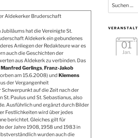
Suche
nach:
er Aldekerker Bruderschaft
VERANSTAL
Jubiläums hat die Vereinigte St.
ruderschaft Aldekerk ein gebundenes
01
nderes Anliegen der Redakteure war es
Jan.
ern auch die Geschichten der
werten aus Aldekerk zu verbinden. Das
,
Manfred Gerlings
,
Franz-Jakob
torben am 15.6.2008) und
Klemens
us der Vergangenheit
Schwerpunkt auf die Zeit nach der
 St. Paulus und St. Sebastianus, also
e. Ausführlich und ergänzt durch Bilder
er Festlichkeiten wird über jedes
ne berichtet. Gleiches gilt für
te der Jahre 1908, 1958 und 1983 in
lbstverständlich wurden auch die