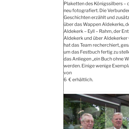
Plaketten des Königssilbers – 
neu fotografiert. Die Verbunden
Geschichten erzählt und zusätzl
über das Wappen Aldekerks, d
Aldekerk – Eyll – Rahm, der En
Aldekerk und über Aldekerker
hat das Team recherchiert, ge
um das Festbuch fertig zu stel
das Anliegen „ein Buch ohne W
werden. Einige wenige Exempla
von
6 € erhältlich.