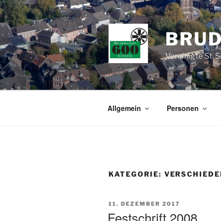
Zum
Inhalt
springen
BRUD
Vereinigte St. 
Allgemein
Personen
KATEGORIE:
VERSCHIEDE
VERÖFFENTLICHT
11. DEZEMBER 2017
AM
Festschrift 2008