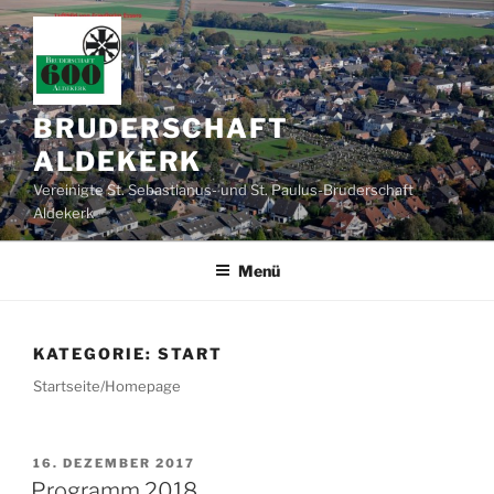
Zum
Inhalt
springen
BRUDERSCHAFT
ALDEKERK
Vereinigte St. Sebastianus- und St. Paulus-Bruderschaft
Aldekerk
Menü
KATEGORIE:
START
Startseite/Homepage
VERÖFFENTLICHT
16. DEZEMBER 2017
AM
Programm 2018