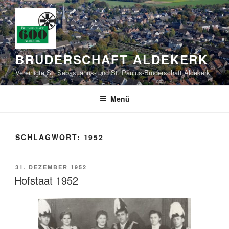
Zum
Inhalt
springen
BRUDERSCHAFT ALDEKERK
Vereinigte St. Sebastianus- und St. Paulus-Bruderschaft Aldekerk
Menü
SCHLAGWORT:
1952
VERÖFFENTLICHT
31. DEZEMBER 1952
AM
Hofstaat 1952