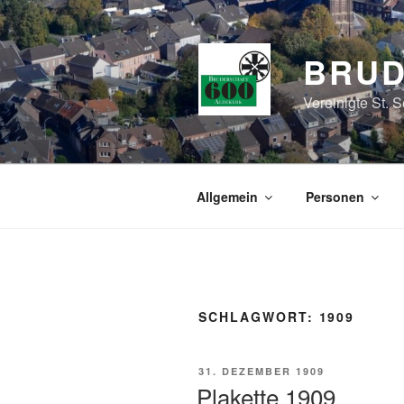
Zum
Inhalt
springen
BRUD
Vereinigte St. 
Allgemein
Personen
SCHLAGWORT:
1909
VERÖFFENTLICHT
31. DEZEMBER 1909
AM
Plakette 1909