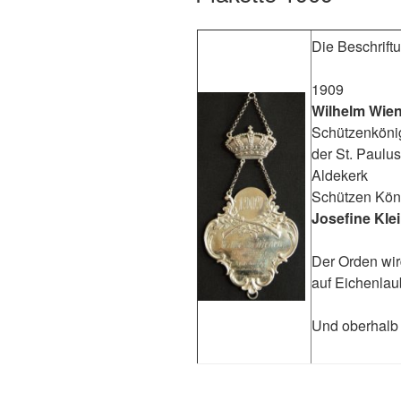
Die Beschriftu
1909
Wilhelm Wie
Schützenköni
der St. Paulu
Aldekerk
Schützen Kön
Josefine Kle
Der Orden wi
auf Eichenlau
Und oberhalb 