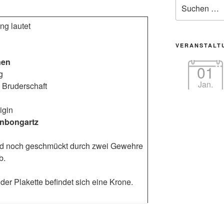
Suche
nach:
ng lautet
VERANSTALT
nen
01
g
Jan.
s Bruderschaft
igin
inbongartz
rd noch geschmückt durch zwei Gewehre
b.
der Plakette befindet sich eine Krone.