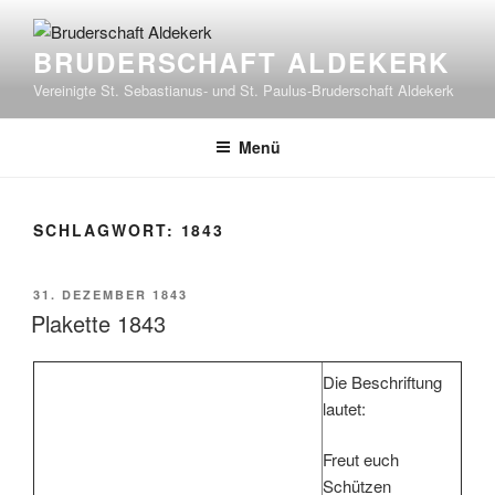
Zum
Inhalt
BRUDERSCHAFT ALDEKERK
springen
Vereinigte St. Sebastianus- und St. Paulus-Bruderschaft Aldekerk
Menü
SCHLAGWORT:
1843
VERÖFFENTLICHT
31. DEZEMBER 1843
AM
Plakette 1843
Die Beschriftung
lautet:
Freut euch
Schützen